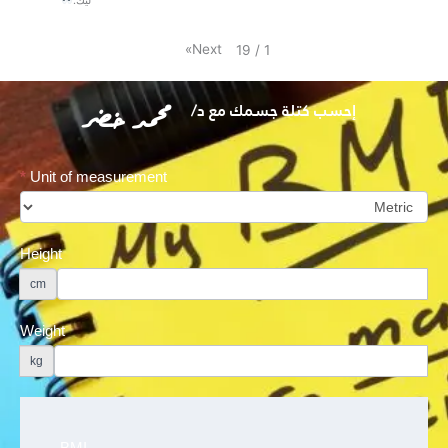
»
Next
19
/
1
إحسب كتلة جسمك مع د/
محمد خضر
*
Unit of measurement
BMI
Calculator
Height
cm
Weight
kg
BMI