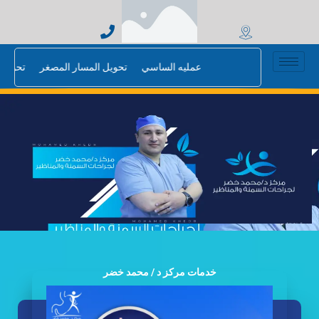
خطي
لى
لمحتوى
عمليه الساسي
تحويل المسار المصغر
خدمات مركز د / محمد خضر