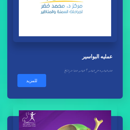
عمليه البواسير
عمليه البواسير ما هي البواسير ؟ البواسير عبارة عن انتفاخ
للمزيد