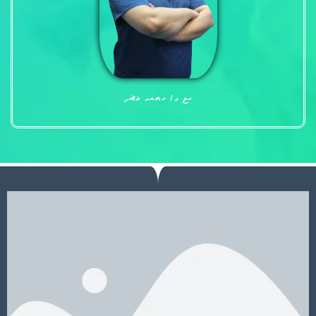
مع د/ محمد خضر