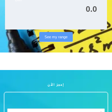
See my range
إحجز الأن