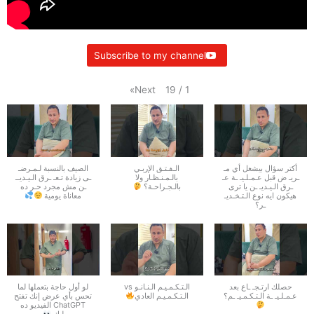
Subscribe to my channel
»
Next
19
/
1
أكتر سؤال بيشغل أي مـ
الـفـتـق الإربـي
الصيف بالنسبة لـمـرضـ
ـريـ ض قبل عـمـلـيـ ـة عـ
بالـمـنـظـار ولا
ـى زيادة تـعـ ـرق الـيـديــ
ـرق الـيـديـ ـن يا ترى
بالـجـراحـة؟
ـن مش مجرد حـر ده
هيكون ايه نوع الـتـخـديـ
معاناة يومية
ـر؟
حصلك ارتـجـ ـاع بعد
الـتـكـمـيـم الـنـانـو vs
لو أول حاجة بتعملها لما
عـمـلـيـ ـة الـتـكـمـيـ ـم؟
الـتـكـمـيـم العادي
تحس بأي عرض إنك تفتح
ChatGPT الفيديو ده
ليك.