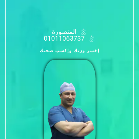
المنصورة
01011063737
إخسر وزنك وإكسب صحتك