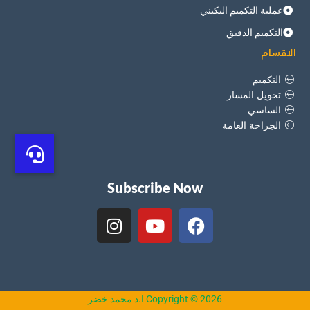
عملية التكميم البكيني
التكميم الدقيق
الاقسام
التكميم
تحويل المسار
الساسي
الجراحة العامة
Subscribe Now
I
Y
F
n
o
a
s
u
c
t
t
e
a
u
b
g
b
o
Copyright © 2026 ا.د محمد خضر