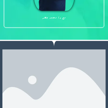
مع د/ محمد خضر